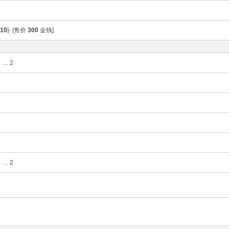
限
10
]- [售价
300
金钱]
...
2
...
2