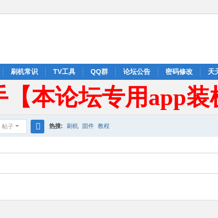
刷机常识
TV工具
QQ群
论坛公告
密码修改
天
手【本论坛专用app装
热搜:
刷机
固件
教程
帖子
搜
索