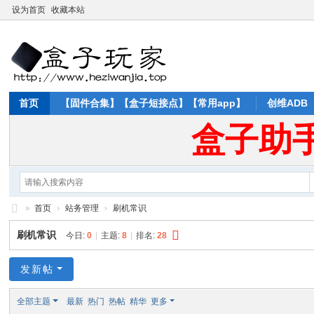
设为首页
收藏本站
首页
【固件合集】【盒子短接点】【常用app】
创维ADB
盒子助
»
首页
›
站务管理
›
刷机常识
盒
刷机常识
今日:
0
|
主题:
8
|
排名:
28
子
玩
发新帖
家
全部主题
最新
热门
热帖
精华
更多
论