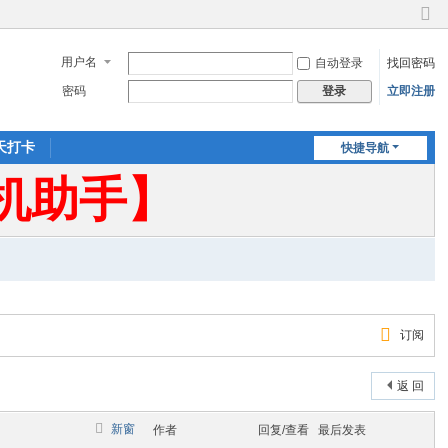
切
换
用户名
自动登录
找回密码
到
窄
密码
立即注册
登录
版
天打卡
快捷导航
机助手】
订阅
返 回
新窗
作者
回复/查看
最后发表