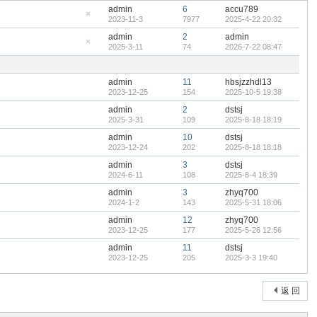
admin
6
accu789
2023-11-3
7977
2025-4-22 20:32
隐
藏
admin
2
admin
置
2025-3-11
74
2026-7-22 08:47
顶
隐
帖
藏
置
顶
admin
11
hbsjzzhdl13
帖
2023-12-25
154
2025-10-5 19:38
admin
2
dstsj
2025-3-31
109
2025-8-18 18:19
admin
10
dstsj
2023-12-24
202
2025-8-18 18:18
admin
3
dstsj
2024-6-11
108
2025-8-4 18:39
admin
3
zhyq700
2024-1-2
143
2025-5-31 18:06
admin
12
zhyq700
2023-12-25
177
2025-5-26 12:56
admin
11
dstsj
2023-12-25
205
2025-3-3 19:40
返 回